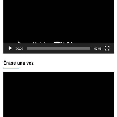
de
vídeo
00:00
07:06
Érase una vez
Reproductor
de
vídeo