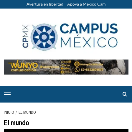
Saltar
Avertura en libertad
Apoya a México Cam
al
contenido
Menú
principal
INICIO
EL MUNDO
El mundo