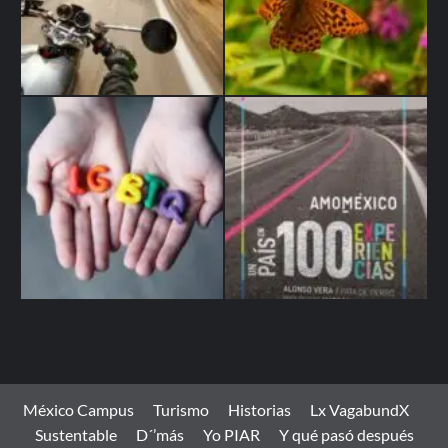
México Campus
Turismo
Historias
Lx VagabundX
Sustentable
D´’más
Yo PIAR
Y qué pasó después