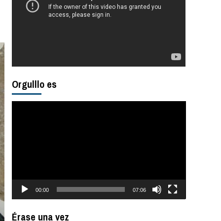
Orgulllo es
Reproductor
de
vídeo
00:00
07:06
Érase una vez