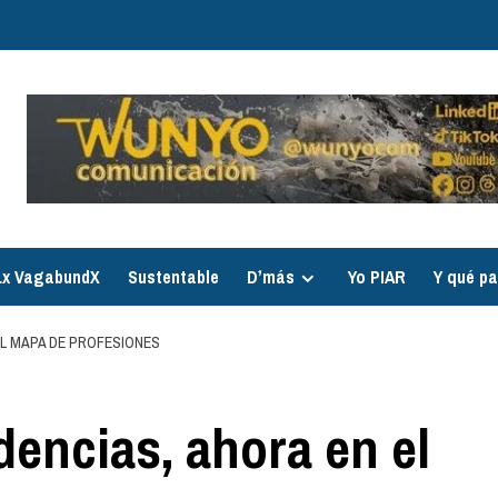
Lx VagabundX
Sustentable
D´’más
Yo PIAR
Y qué p
EL MAPA DE PROFESIONES
dencias, ahora en el