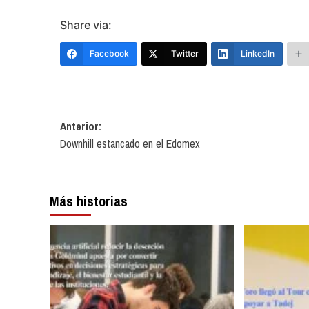
Share via:
Facebook
Twitter
LinkedIn
Navegación
Anterior:
Downhill estancado en el Edomex
de
entradas
Más historias