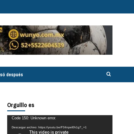
asó después
Orgulllo es
Reproductor
Code 150: Unknown error.
de
Descargar archivo: https://youtu.be/F34npel0h1g?_=1
vídeo