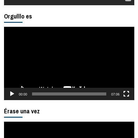
Orgulllo es
Reproductor
de
vídeo
00:00
07:06
Érase una vez
Reproductor
de