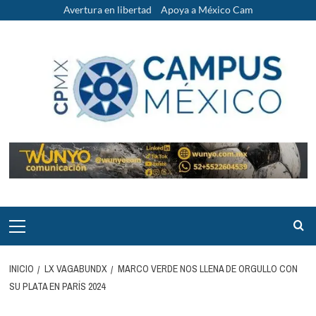
Saltar
Avertura en libertad
Apoya a México Cam
al
contenido
Menú
principal
INICIO
LX VAGABUNDX
MARCO VERDE NOS LLENA DE ORGULLO CON
SU PLATA EN PARÍS 2024