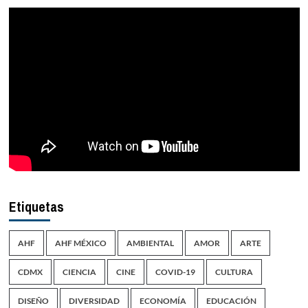
Etiquetas
AHF
AHF MÉXICO
AMBIENTAL
AMOR
ARTE
CDMX
CIENCIA
CINE
COVID-19
CULTURA
DISEÑO
DIVERSIDAD
ECONOMÍA
EDUCACIÓN