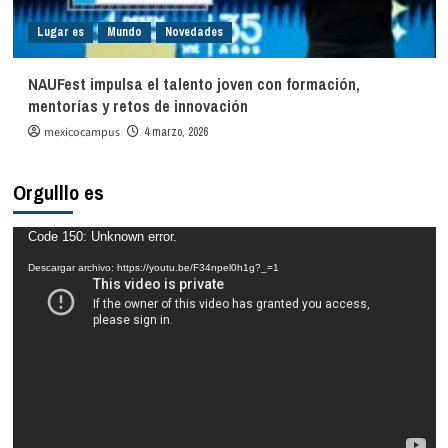
Lugar es
Mundo
Novedades
NAUFest impulsa el talento joven con formación,
mentorías y retos de innovación
mexicocampus
4 marzo, 2026
Orgulllo es
Reproductor
Code 150: Unknown error.
de
Descargar archivo: https://youtu.be/F34npel0h1g?_=1
vídeo