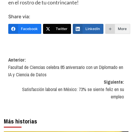
en el rostro de tu contrincante!
Share via:
Facebook
Twitter
LinkedIn
More
Navegación
Anterior:
Facultad de Ciencias celebra 85 aniversario con un Diplomado en
de
IA y Ciencia de Datos
entradas
Siguiente:
Satisfacción laboral en México: 73% se siente feliz en su
empleo
Más historias