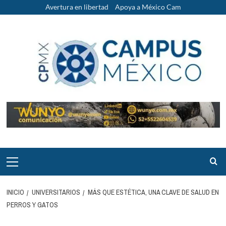
Saltar
Avertura en libertad
Apoya a México Cam
al
contenido
Menú
principal
INICIO
UNIVERSITARIOS
MÁS QUE ESTÉTICA, UNA CLAVE DE SALUD EN
PERROS Y GATOS