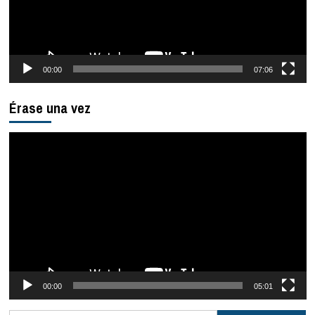
00:00
07:06
Érase una vez
Reproductor
de
vídeo
00:00
05:01