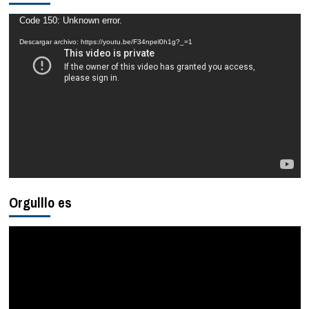
Reproductor
Code 150: Unknown error.
de
Descargar archivo: https://youtu.be/F34npel0h1g?_=1
vídeo
Orgulllo es
Reproductor
de
vídeo