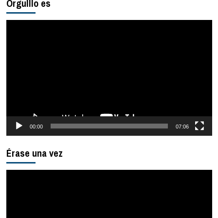
Orgulllo es
Reproductor
de
vídeo
00:00
07:06
Érase una vez
Reproductor
de
vídeo