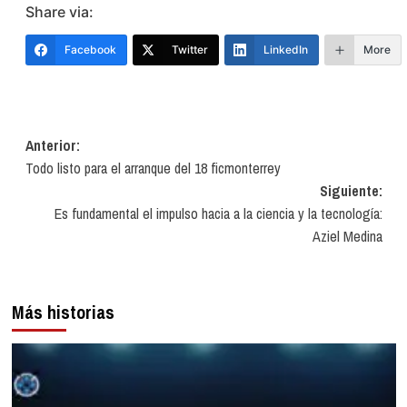
Share via:
Facebook
Twitter
LinkedIn
More
Navegación
Anterior:
Todo listo para el arranque del 18 ficmonterrey
de
Siguiente:
entradas
Es fundamental el impulso hacia a la ciencia y la tecnología:
Aziel Medina
Más historias