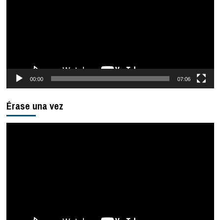
vídeo
00:00
07:06
Érase una vez
Reproductor
de
vídeo