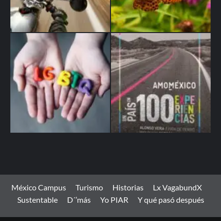
México Campus
Turismo
Historias
Lx VagabundX
Sustentable
D´’más
Yo PIAR
Y qué pasó después