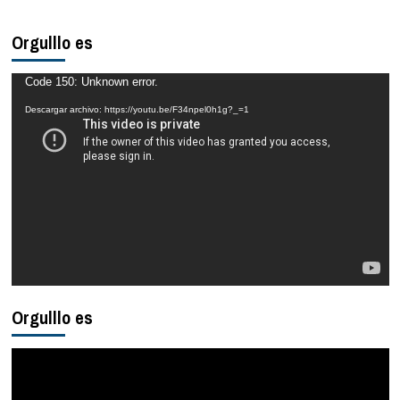
sobre
Cómo
Orgulllo es
superar
la
pérdida
Reproductor
Code 150: Unknown error.
de
de
una
Descargar archivo: https://youtu.be/F34npel0h1g?_=1
mascota
vídeo
durante
las
fiestas
decembrinas
Orgulllo es
Reproductor
de