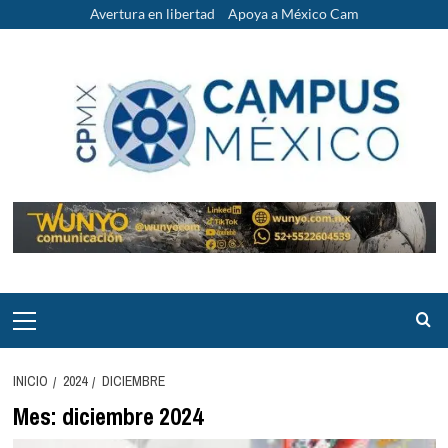
Saltar
Avertura en libertad
Apoya a México Cam
al
contenido
Menú
principal
INICIO
2024
DICIEMBRE
Mes:
diciembre 2024