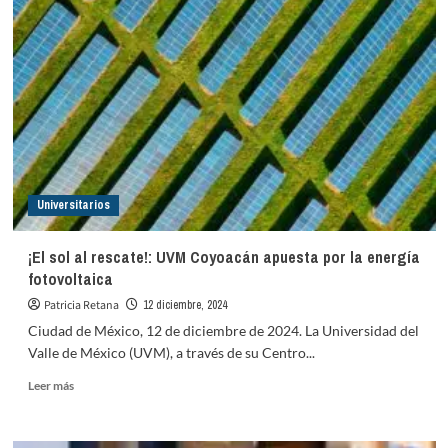
y
sus
90
años
de
historias
Universitarios
¡El sol al rescate!: UVM Coyoacán apuesta por la energía
fotovoltaica
Patricia Retana
12 diciembre, 2024
Ciudad de México, 12 de diciembre de 2024. La Universidad del
Valle de México (UVM), a través de su Centro...
Leer
Leer más
más
sobre
¡El