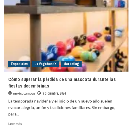
sol
al
rescate!:
UVM
Coyoacán
apuesta
por
la
energía
fotovoltaica
Especiales
Lx VagabundX
Marketing
Cómo superar la pérdida de una mascota durante las
fiestas decembrinas
mexicocampus
9 diciembre, 2024
La temporada navideña y el inicio de un nuevo año suelen
evocar alegría, unión y tradiciones familiares. Sin embargo,
para...
Leer
Leer más
más