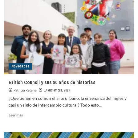
Novedades
British Council y sus 90 años de historias
Patricia Retana
14 diciembre, 2024
¿Qué tienen en común el arte urbano, la enseñanza del inglés y
casi un siglo de intercambio cultural? Todo esto...
Leer
Leer más
más
sobre
British
Council