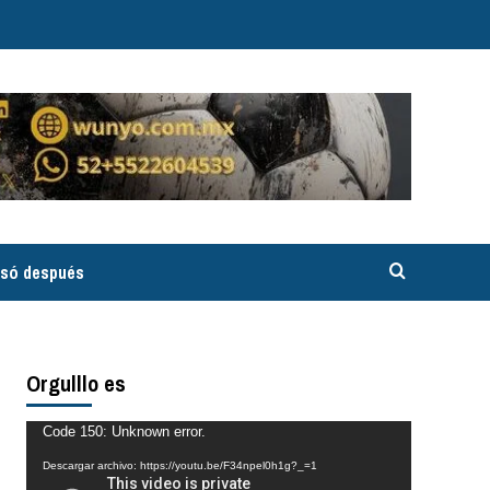
asó después
Orgulllo es
Reproductor
Code 150: Unknown error.
de
Descargar archivo: https://youtu.be/F34npel0h1g?_=1
vídeo