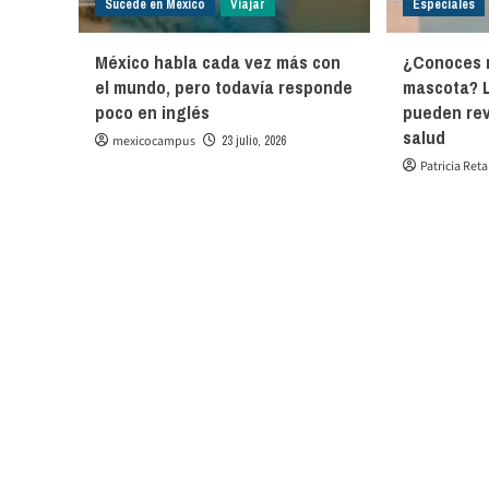
Sucede en México
Viajar
Especiales
México habla cada vez más con
¿Conoces 
el mundo, pero todavía responde
mascota? 
poco en inglés
pueden rev
salud
mexicocampus
23 julio, 2026
Patricia Ret