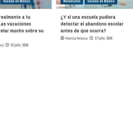
Sucede en México
Novedades
Sucede en México
realmente a tu
¿Y si una escuela pudiera
Las vacaciones
detectar el abandono escolar
elar mucho sobre su
antes de que ocurra?
Patricia Retana
17 julio, 2026
ana
23 julio, 2026