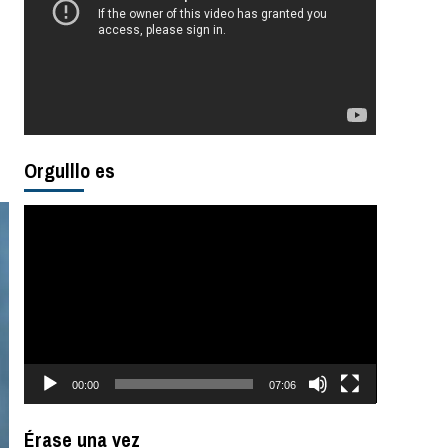
Orgulllo es
Reproductor
de
vídeo
00:00
07:06
Érase una vez