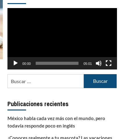
Reproductor
de
vídeo
00:00
05:01
Buscar:
Publicaciones recientes
México habla cada vez más con el mundo, pero
todavía responde poco en inglés
¿Conoces realmente a tu mascota? Las vacaciones