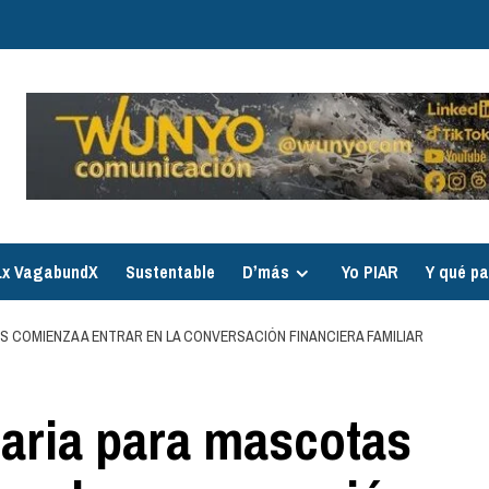
Lx VagabundX
Sustentable
D´’más
Yo PIAR
Y qué p
S COMIENZA A ENTRAR EN LA CONVERSACIÓN FINANCIERA FAMILIAR
raria para mascotas