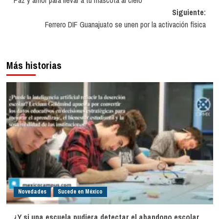
Paz y amor para llevar a tu mascota al cielo
de
Siguiente:
entradas
Ferrero DIF Guanajuato se unen por la activación física
Más historias
Novedades
Sucede en México
¿Y si una escuela pudiera detectar el abandono escolar