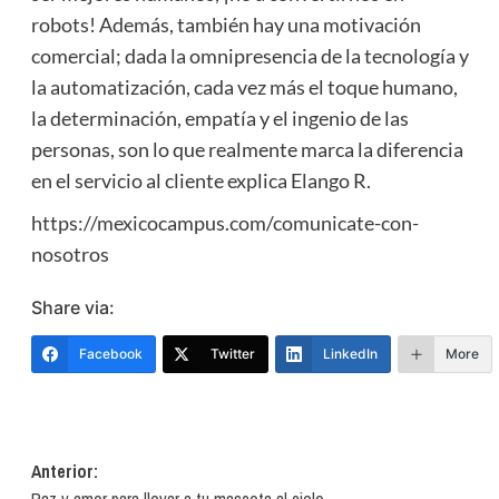
robots! Además, también hay una motivación
comercial; dada la omnipresencia de la tecnología y
la automatización, cada vez más el toque humano,
la determinación, empatía y el ingenio de las
personas, son lo que realmente marca la diferencia
en el servicio al cliente explica Elango R.
https://mexicocampus.com/comunicate-con-
nosotros
Share via:
Facebook
Twitter
LinkedIn
More
Navegación
Anterior: