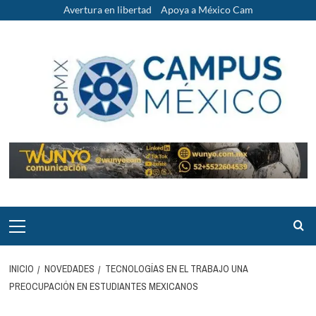
Saltar
Avertura en libertad
Apoya a México Cam
al
contenido
Menú
principal
INICIO
NOVEDADES
TECNOLOGÍAS EN EL TRABAJO UNA
PREOCUPACIÓN EN ESTUDIANTES MEXICANOS