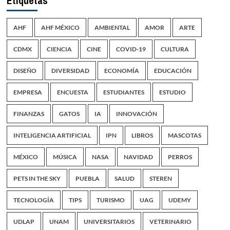
Etiquetas
AHF
AHF MÉXICO
AMBIENTAL
AMOR
ARTE
CDMX
CIENCIA
CINE
COVID-19
CULTURA
DISEÑO
DIVERSIDAD
ECONOMÍA
EDUCACIÓN
EMPRESA
ENCUESTA
ESTUDIANTES
ESTUDIO
FINANZAS
GATOS
IA
INNOVACIÓN
INTELIGENCIA ARTIFICIAL
IPN
LIBROS
MASCOTAS
MÉXICO
MÚSICA
NASA
NAVIDAD
PERROS
PETS IN THE SKY
PUEBLA
SALUD
STEREN
TECNOLOGÍA
TIPS
TURISMO
UAG
UDEMY
UDLAP
UNAM
UNIVERSITARIOS
VETERINARIO